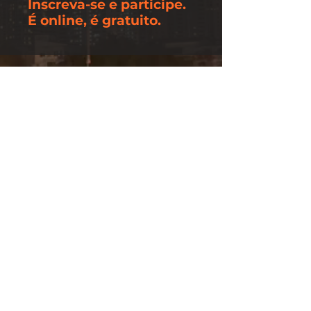
Inscreva-se e participe.
É online, é gratuito.
Quer fazer parte de uma
rede de profissionais que
discute o contexto da
construção civil e da
alvenaria cerâmica no
Brasil?
Inscreva-se e participe dos
nossos meetings!