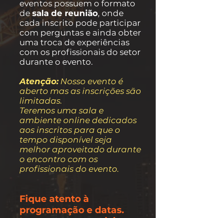
eventos possuem o formato
de
sala de reunião
, onde
cada inscrito pode participar
com perguntas e ainda obter
uma troca de experiências
com os profissionais do setor
durante o evento.
Atenção:
Nosso evento é
aberto mas as inscrições são
limitadas.
Teremos uma sala e
ambiente online dedicados
aos inscritos para que o
tempo disponível seja
melhor aproveitado durante
o encontro com os
profissionais do evento.
Fique atento à
programação e datas.