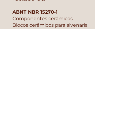
ABNT NBR 15270-1
Componentes cerâmicos -
Blocos cerâmicos para alvenaria
estrutural
e de vedação -
Método de ensaio.
Observação:
Devido ao Índice de Absorção
de Água Inicial (AAI) ser maior
que 0,30 g/193,55 cm²/min, é
necessário borrifar água para
evitar que absorvam demasiada
água da argamassa, de forma a
melhorar sua eficiência.
Certificações e presença em associações.