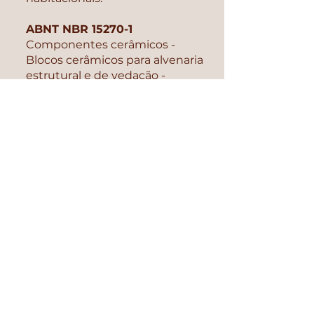
ABNT NBR 15270-1
Componentes cerâmicos -
Blocos cerâmicos para alvenaria
estrutural
e de vedação -
Método de ensaio.
Observação:
Devido ao Índice de Absorção
de Água Inicial (AAI) ser maior
que 0,30 g/193,55 cm²/min, é
necessário borrifar água para
evitar que absorvam demasiada
água da argamassa, de forma a
melhorar sua eficiência.