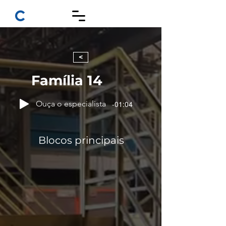
<
Família 14
Ouça o especialista
-01:04
14x19x29
Blocos principais
EST 40 - RESISTÊNCIA MPa 4,0