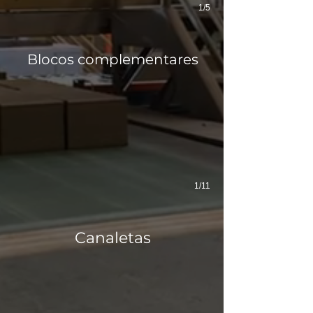
1/5
14x19x19
Blocos complementares
EST 140 - RESISTÊNCIA MPa 14,0
1/11
CAN 14x19x39
Canaletas
CANALETA