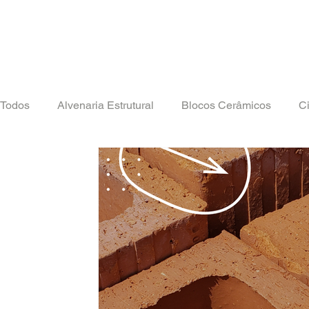
Todos
Alvenaria Estrutural
Blocos Cerâmicos
Ci
Isolamento Térmico
Notas Técnicas
Notícias
Vedação
Tô Construindo
Canaletas
PSQ -