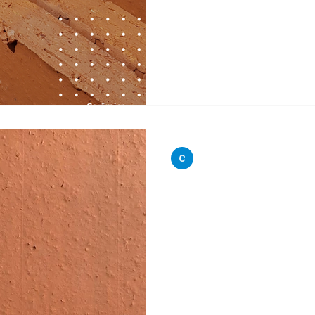
ceramica city
17 de ago. de 2020
2 min d
Alvenaria de V
Entenda como funciona e as 
alvenaria de vedação foi pro
compartilhamento de...