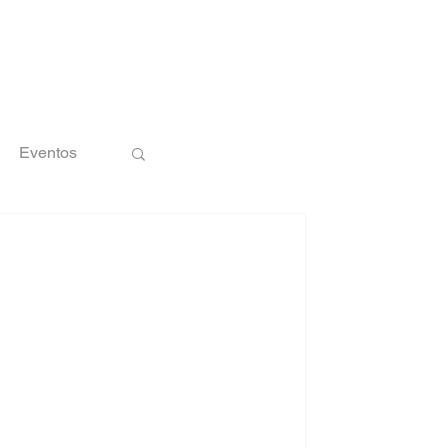
Eventos
nologia
 leitura
unhamento
ento são elementos utilizados na
cher espaços vazios entre elementos