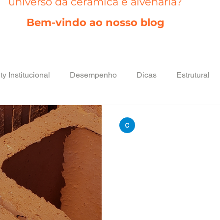
universo da cerâmica e alvenaria?
Bem-vindo ao nosso blog
ty Institucional
Desempenho
Dicas
Estrutural
Produtos
Sem categoria
Sustentabilidade
Tec
ceramica city
17 de abr. de 2024
2 min de
Blocos de enc
 Qualidade
Revestimento
RESUMO Blocos de encunham
construção civil para preen
estruturais,...