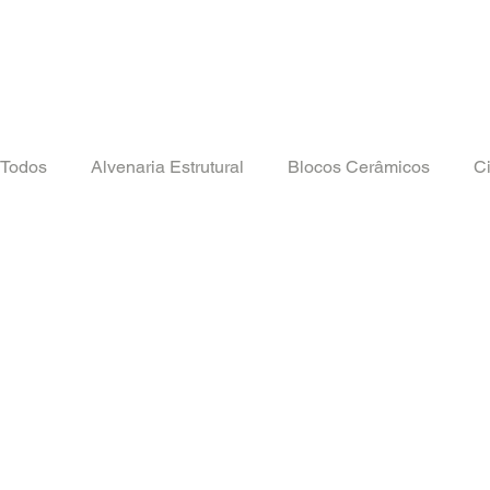
Todos
Alvenaria Estrutural
Blocos Cerâmicos
Ci
Isolamento Térmico
Notas Técnicas
Notícias
Vedação
Tô Construindo
Canaletas
PSQ -