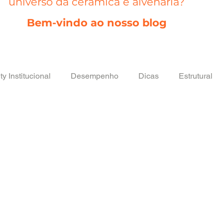
universo da cerâmica e alvenaria?
Bem-vindo ao nosso blog
ty Institucional
Desempenho
Dicas
Estrutural
Produtos
Sem categoria
Sustentabilidade
Tec
 Qualidade
Revestimento
Posts em breve