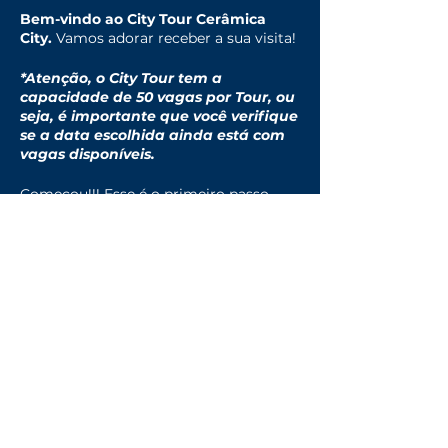
Bem-vindo ao City Tour Cerâmica
City.
Vamos adorar receber a sua visita!
*Atenção, o City Tour tem a
capacidade de 50 vagas por Tour, ou
seja, é importante que você verifique
se a data escolhida ainda está com
vagas disponíveis.
Começou!!! Esse é o primeiro passo
para você confirmar sua visita.
Vamos adorar receber você.
Compartilhe esse evento
Onde tem cidade,